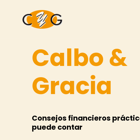
Calbo &
Gracia
Consejos financieros práctic
puede contar