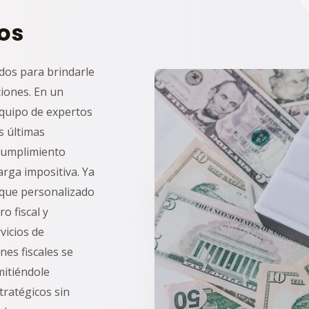
os
dos para brindarle
ciones. En un
equipo de expertos
s últimas
 cumplimiento
arga impositiva. Ya
oque personalizado
o fiscal y
vicios de
es fiscales se
mitiéndole
tratégicos sin